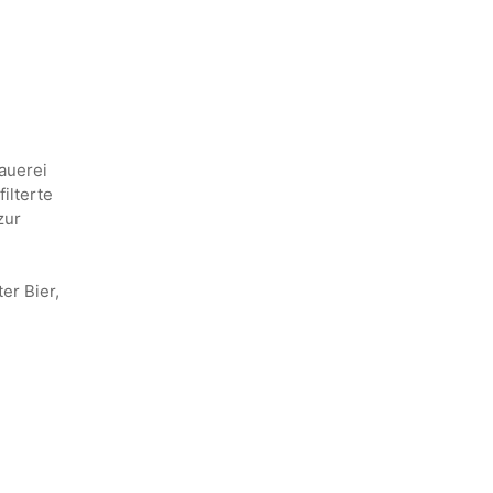
auerei
ilterte
zur
er Bier,
d