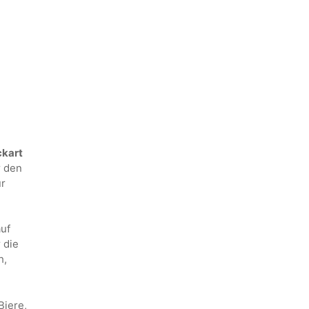
ckart
r den
r
uf
 die
h,
Biere,