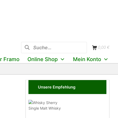
0,00
€
r Framo
Online Shop
Mein Konto
Unsere Empfehlung
Single Malt Whisky