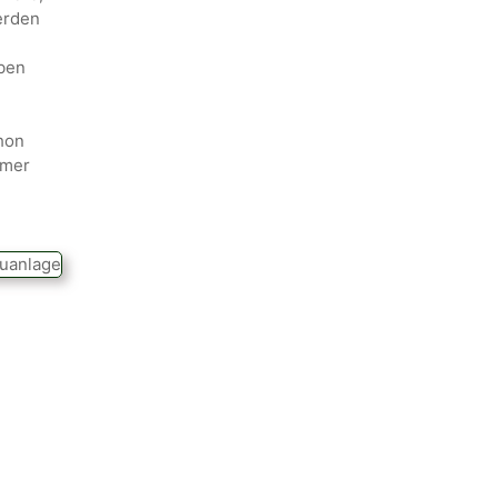
werden
iben
hon
hmer