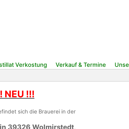
tillat Verkostung
Verkauf & Termine
Unse
!! NEU !!!
indet sich die Brauerei in der
a in 39326 Wolmirstedt
.